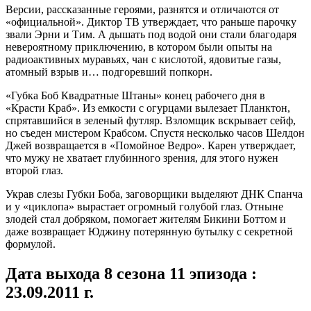
Версии, рассказанные героями, разнятся и отличаются от
«официальной». Диктор ТВ утверждает, что раньше парочку
звали Эрни и Тим. А дышать под водой они стали благодаря
невероятному приключению, в котором были опыты на
радиоактивных муравьях, чан с кислотой, ядовитые газы,
атомный взрыв и… подгоревший попкорн.
«Губка Боб Квадратные Штаны» конец рабочего дня в
«Красти Краб». Из емкости с огурцами вылезает Планктон,
спрятавшийся в зеленый футляр. Взломщик вскрывает сейф,
но съеден мистером Крабсом. Спустя несколько часов Шелдон
Джей возвращается в «Помойное Ведро». Карен утверждает,
что мужу не хватает глубинного зрения, для этого нужен
второй глаз.
Украв слезы Губки Боба, заговорщики выделяют ДНК Спанча
и у «циклопа» вырастает огромный голубой глаз. Отныне
злодей стал добряком, помогает жителям Бикини Боттом и
даже возвращает Юджину потерянную бутылку с секретной
формулой.
Дата выхода 8 сезона 11 эпизода :
23.09.2011 г.