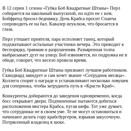
В 12 серии 1 сезона «Губка Боб Квадратные Штаны» Перл
собирается на школьный выпускной, но идти не с кем.
Бойфренд бросил бедняжку. Дочь Крабса просит Спанча
сопроводить ее на бал. Кавалер неуклюж, что бросается в
глаза.
Перл утешает приятеля, пара исполняет танец, который
подхватывают остальные участники вечера. Это приводит к
беспорядку, травмам и разрушениям. Разъяренная толпа
выбрасывает дуэт на улицу. Боб извиняется, но подружка не в
обиде, говорит, что весело провела время.
Губка Боб Квадратные Штаны признают лучшим работником.
Сквидвард завидует и сам хочет звание «Сотрудник месяца».
Коллеги спорят о награде и устанавливают несколько ловушек
для соперника, чтобы затруднить путь в «Красти Краб».
Конкуренты добираются до заведения одновременно, когда
босс открывает двери. Подчиненные пытаются добиться
расположения мистера Крабса, пугая шефа. Тот уже думает,
что сотрудники не в своем уме. Те не могут остановиться и
начинают делать гору крабсбургеров, взрывая закусочную.
Потрясенный владелец в шоке.